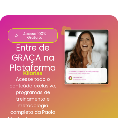
Acesso 100%
Gratuito
Entre de
GRAÇA na
Plataforma
Acesse todo o
conteúdo exclusivo,
programas de
treinamento e
metodologia
completa da Paola