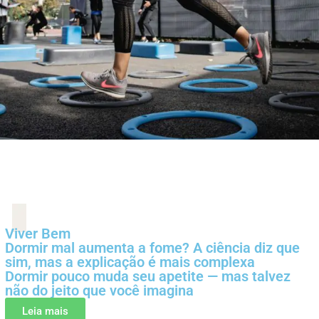
Viver Bem
Dormir mal aumenta a fome? A ciência diz que
sim, mas a explicação é mais complexa
Dormir pouco muda seu apetite — mas talvez
não do jeito que você imagina
Leia mais