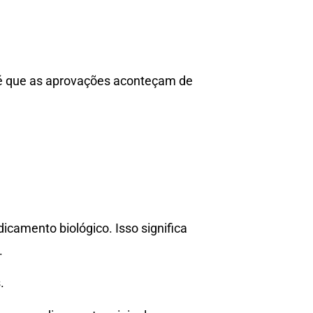
a é que as aprovações aconteçam de
amento biológico. Isso significa
.
.