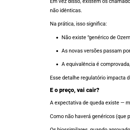
Em vez disso, existem os chamad
não idênticas.
Na prática, isso significa:
Não existe “genérico de Ozem
As novas versões passam por 
A equivalência é comprovada
Esse detalhe regulatório impacta 
E o preço, vai cair?
A expectativa de queda existe — 
Como não haverá genéricos (que p
Os biossimilares, quando aprovad