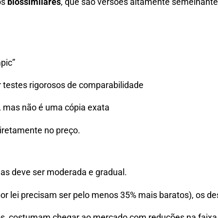
os
biossimilares
, que são versões altamente semelhante
pic”
testes rigorosos de comparabilidade
, mas não é uma cópia exata
diretamente no preço.
mas deve ser moderada e gradual.
or lei precisam ser pelo menos 35% mais baratos), os d
os, costumam chegar ao mercado com reduções na faixa