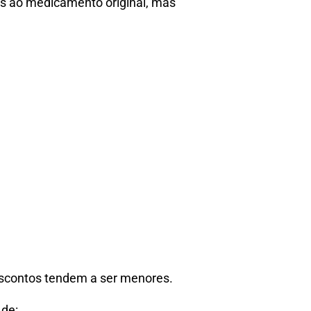
s ao medicamento original, mas
escontos tendem a ser menores.
 de: