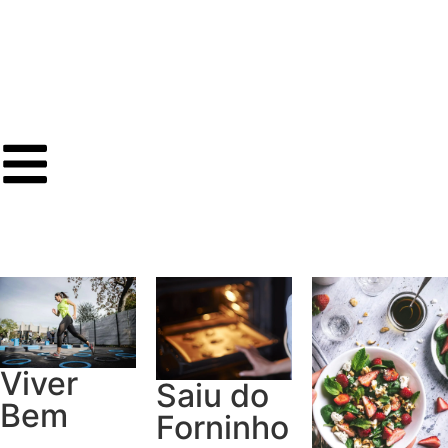
Viver
Saiu do
Bem
Forninho