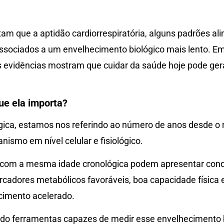
m que a aptidão cardiorrespiratória, alguns padrões al
associados a um envelhecimento biológico mais lento. E
s evidências mostram que cuidar da saúde hoje pode ger
que ela importa?
ica, estamos nos referindo ao número de anos desde o n
nismo em nível celular e fisiológico.
 com a mesma idade cronológica podem apresentar cond
rcadores metabólicos favoráveis, boa capacidade física 
cimento acelerado.
do ferramentas capazes de medir esse envelhecimento b