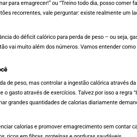
ar para emagrecer!” ou “Treino todo dia, posso comer fa
tões recorrentes, vale perguntar: existe realmente um l
ncia do déficit calórico para perda de peso – ou seja, g
tão vai muito além dos números. Vamos entender como 
ocê
 de peso, mas controlar a ingestão calórica através da
 o gasto através de exercícios. Talvez por isso a regra 
imar grandes quantidades de calorias diariamente dema
nciar calorias e promover emagrecimento sem contar cada
, ricos em fibras, proteínas e gorduras saudáveis.