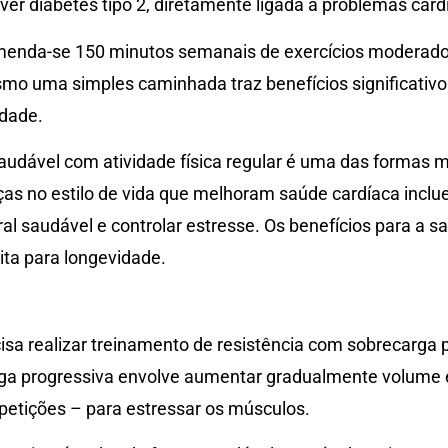
er diabetes tipo 2, diretamente ligada a problemas card
menda-se 150 minutos semanais de exercícios moderados
o uma simples caminhada traz benefícios significativos
idade.
udável com atividade física regular é uma das formas ma
s no estilo de vida que melhoram saúde cardíaca incluem
ral saudável e controlar estresse. Os benefícios para a s
ta para longevidade.
isa realizar treinamento de resistência com sobrecarga p
rga progressiva envolve aumentar gradualmente volume e
epetições – para estressar os músculos.