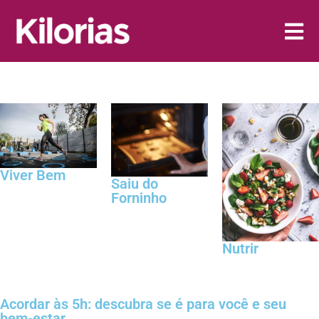
Viver Bem
Saiu do
Forninho
Nutrir
Acordar às 5h: descubra se é para você e seu
bem-estar