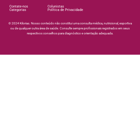
Contate-nos
Colunistas
Categorias
Política de Privacidade
©️ 2024 Kilorias. Nosso conteúdo não constitui uma consulta médica, nutricional, esportiva
ou de qualquer outra área de saúde. Consulte sempre profissionais registrados em seus
respectivos conselhos para diagnóstico e orientação adequada.