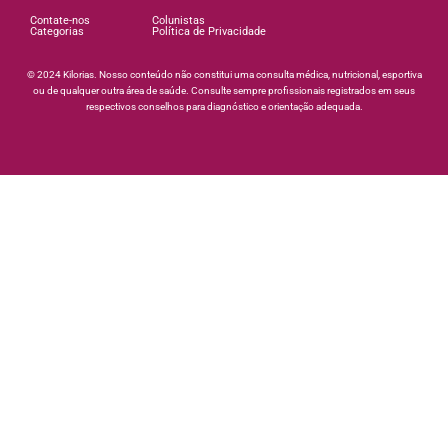
Contate-nos
Colunistas
Categorias
Política de Privacidade
©️ 2024 Kilorias. Nosso conteúdo não constitui uma consulta médica, nutricional, esportiva
ou de qualquer outra área de saúde. Consulte sempre profissionais registrados em seus
respectivos conselhos para diagnóstico e orientação adequada.